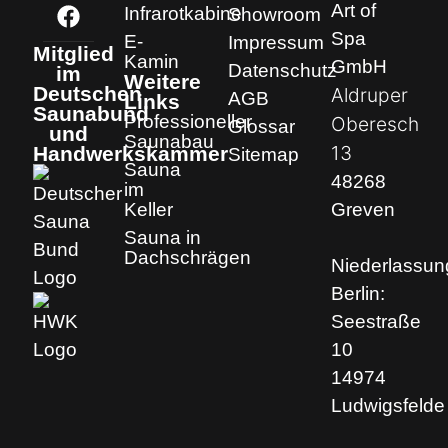
Art of
Infrarotkabine
Showroom
Spa
E-
Impressum
Mitglied
Kamin
GmbH
Datenschutz
im
Weitere
Deutschen
Aldruper
AGB
Links
Saunabund
Professioneller
Oberesch
Glossar
und
Saunabau
13
Handwerkskammer
Sitemap
Sauna
48268
im
Keller
Greven
Sauna in
Dachschrägen
Niederlassun
Berlin:
Seestraße
10
14974
Ludwigsfelde