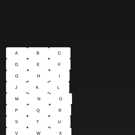
A
B
C
D
E
F
G
H
I
J
K
L
M
N
O
P
Q
R
S
T
U
V
W
X