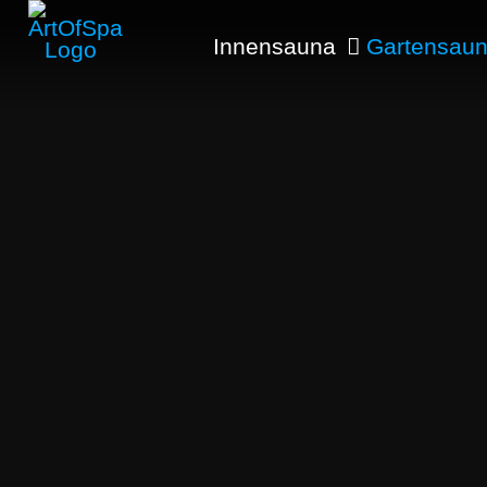
Innensauna
Gartensau