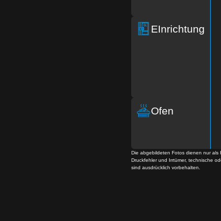
EInrich­tung
Ofen
Die abgebildeten Fotos dienen nur als 
Druckfehler und Irrtümer, technische o
sind ausdrücklich vorbehalten.