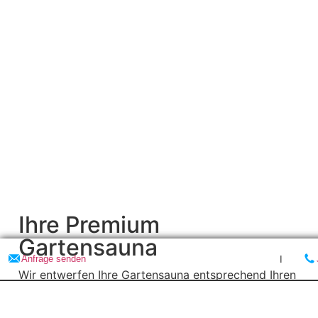
Ihre Premium
Gartensauna
Anfrage senden
I
Wir entwerfen Ihre Gartensauna entsprechend Ihren
persönlichen Wünschen, egal ob das Saunahaus im
Garten, neben dem Pool oder auf der Terrasse