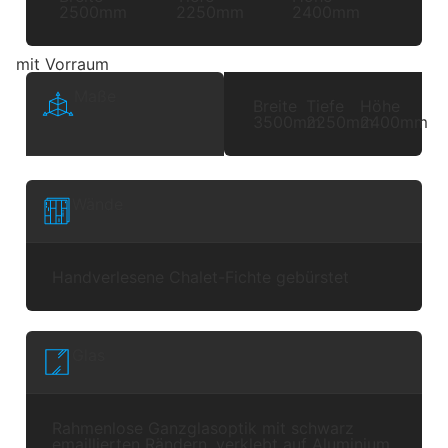
2500mm
2250mm
2400mm
mit Vorraum
Maße
Breite
Tiefe
Höhe
3500mm
2250mm
2400mm
Wände
Handverlesene Chalet-Fichte gebürstet
Glas
Rahmenlose Ganzglasoptik mit schwarz
emaillierten Rändern, verklebt auf Aluminium