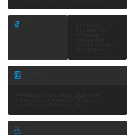
Tür
8 mm ESG
Vollglastür in
schwarzer,
umlaufender
Aluminiumzarge,
abschließbar
EInrichtung
Winkelbank oben, untere Liege linear,
Fliesenboden mit dunklen Fliesen,
rutschhemmend & wasserfest
Ofen