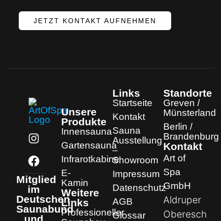
JETZT KONTAKT AUFNEHMEN
Links
Standorte
Startseite
Greven /
Unsere
Münsterland
Kontakt
Produkte
Berlin /
Sauna
Innensauna
Brandenburg
Ausstellung
Gartensauna
Kontakt
–
Art of
Infrarotkabine
Showroom
Spa
E-
Impressum
Mitglied
Kamin
GmbH
Datenschutz
im
Weitere
Deutschen
Aldruper
AGB
Links
Saunabund
Professioneller
Oberesch
Glossar
und