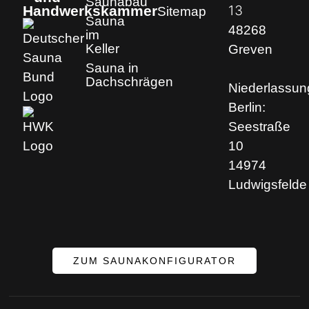
Saunabau
13
Handwerkskammer
Sitemap
Sauna
48268
im
Keller
Greven
Sauna in
Dachschrägen
Niederlassun
Berlin:
Seestraße
10
14974
Ludwigsfelde
ZUM SAUNAKONFIGURATOR