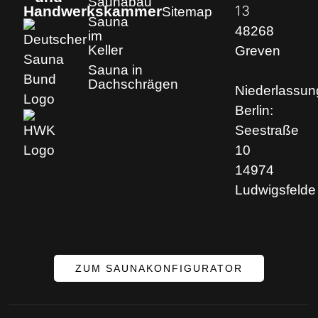
Saunabau
13
Handwerkskammer
Sitemap
Sauna
48268
im
Keller
Greven
Sauna in
Dachschrägen
Niederlassun
Berlin:
Seestraße
10
14974
Ludwigsfelde
ZUM SAUNAKONFIGURATOR