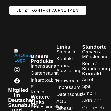
JETZT KONTAKT AUFNEHMEN
Links
Standorte
Startseite
Greven /
Unsere
Münsterland
Kontakt
Produkte
Berlin /
Sauna
Innensauna
Brandenburg
Ausstellung
Gartensauna
Kontakt
–
Art of
Infrarotkabine
Showroom
Spa
E-
Impressum
Mitglied
Kamin
GmbH
Datenschutz
im
Weitere
Deutschen
Aldruper
AGB
Links
Saunabund
Professioneller
Oberesch
Glossar
und