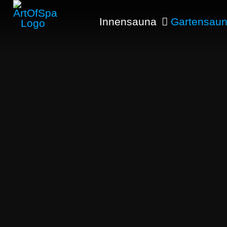
Innensauna
Gartensau