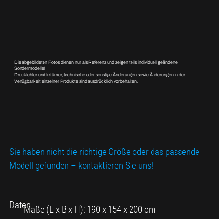
Die abgebildeten Fotos dienen nur als Referenz und zeigen teils individuell geänderte
Sondermodelle!
Druckfehler und Irrtümer, technische oder sonstige Änderungen sowie Änderungen in der
Verfügbarkeit einzelner Produkte sind ausdrücklich vorbehalten.
Sie haben nicht die richtige Größe oder das passende
Modell gefunden – kontaktieren Sie uns!
Daten
Maße (L x B x H): 190 x 154 x 200 cm