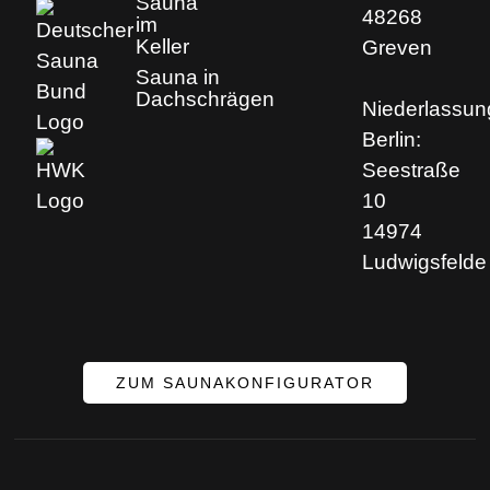
Sauna
48268
im
Keller
Greven
Sauna in
Dachschrägen
Niederlassun
Berlin:
Seestraße
10
14974
Ludwigsfelde
ZUM SAUNAKONFIGURATOR