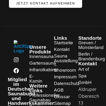
JETZT KONTAKT AUFNEHMEN
Links
Standorte
Startseite
Greven /
Unsere
Münsterland
Kontakt
Produkte
Berlin /
Sauna
Innensauna
Brandenburg
Ausstellung
Gartensauna
Kontakt
–
Art of
Infrarotkabine
Showroom
Spa
E-
Impressum
Mitglied
Kamin
GmbH
Datenschutz
im
Weitere
Deutschen
Aldruper
AGB
Links
Saunabund
Professioneller
Oberesch
Glossar
und
Saunabau
13
Handwerkskammer
Sitemap