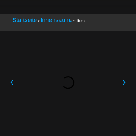
Startseite
Innensauna
»
»
Libera