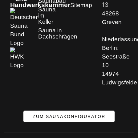
Saunabau
13
Handwerkskammer
Sitemap
Sauna
48268
im
Keller
Greven
Sauna in
Dachschrägen
Niederlassun
Berlin:
Seestraße
10
14974
Ludwigsfelde
ZUM SAUNAKONFIGURATOR