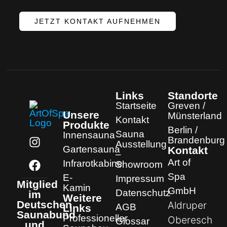
JETZT KONTAKT AUFNEHMEN
Links
Standorte
Startseite
Greven /
Unsere
Münsterland
Kontakt
Produkte
Berlin /
Sauna
Innensauna
Brandenburg
Ausstellung
Gartensauna
Kontakt
–
Art of
Infrarotkabine
Showroom
Spa
E-
Impressum
Mitglied
Kamin
GmbH
Datenschutz
im
Weitere
Deutschen
Aldruper
AGB
Links
Saunabund
Professioneller
Oberesch
Glossar
und