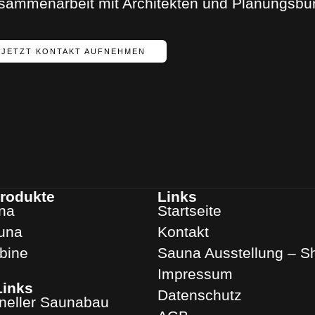
sammenarbeit mit Architekten und Planungsbü
JETZT KONTAKT AUFNEHMEN
rodukte
Links
na
Startseite
una
Kontakt
abine
Sauna Ausstellung – 
Impressum
Links
Datenschutz
oneller Saunabau