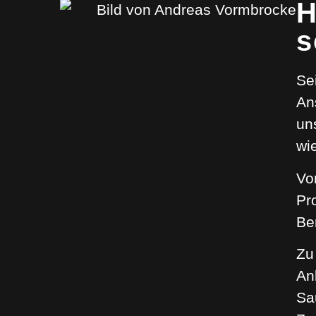
H
s
Se
An
un
wi
Vo
Pr
Be
Zu
An
Sa