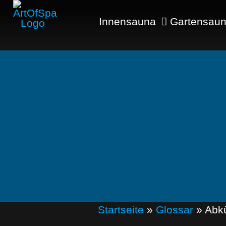
Innensauna
Gartensau
Startseite
»
Glossar
»
Abk