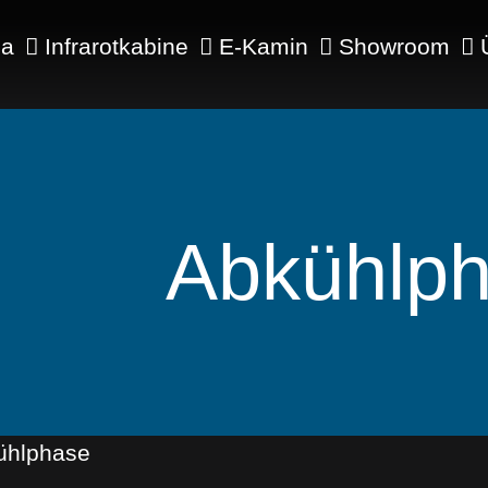
na
Infrarotkabine
E-Kamin
Showroom
Abkühlp
ühlphase