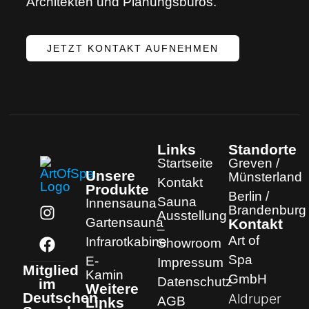
Architekten und Planungsbüros.
JETZT KONTAKT AUFNEHMEN
Links
Standorte
Startseite
Greven /
Unsere
Münsterland
Kontakt
Produkte
Berlin /
Sauna
Innensauna
Brandenburg
Ausstellung
Gartensauna
Kontakt
–
Art of
Infrarotkabine
Showroom
Spa
E-
Impressum
Mitglied
Kamin
GmbH
Datenschutz
im
Weitere
Deutschen
Aldruper
AGB
Links