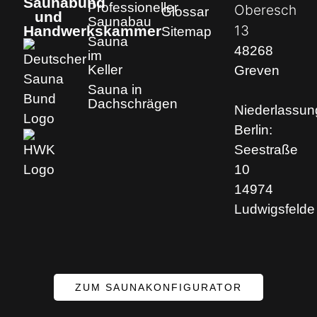
Saunabund
Professioneller
Oberesch
Glossar
und
Saunabau
13
Handwerkskammer
Sitemap
Sauna
48268
im
Keller
Greven
Sauna in
Dachschrägen
Niederlassun
Berlin:
Seestraße
10
14974
Ludwigsfelde
ZUM SAUNAKONFIGURATOR