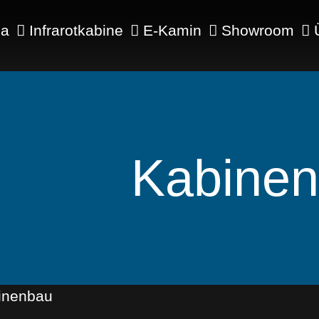
na
Infrarotkabine
E-Kamin
Showroom
Kabine
inenbau