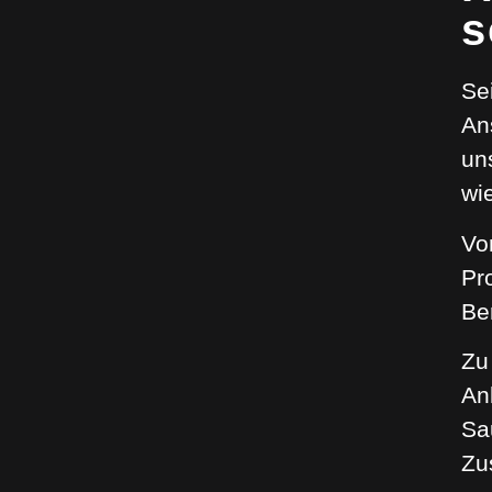
s
Se
An
un
wi
Vo
Pr
Be
Zu
An
Sa
Zu