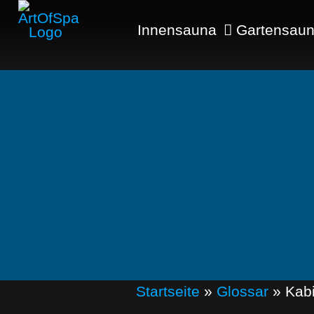
Innensauna
Gartensau
Startseite
»
Glossar
»
Kab