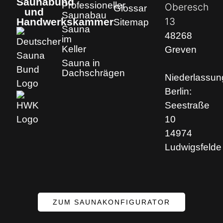
Saunabund
Professioneller
Oberesch
Glossar
und
Saunabau
13
Handwerkskammer
Sitemap
Sauna
48268
im
Keller
Greven
Sauna in
Dachschrägen
Niederlassun
Berlin:
Seestraße
10
14974
Ludwigsfelde
ZUM SAUNAKONFIGURATOR