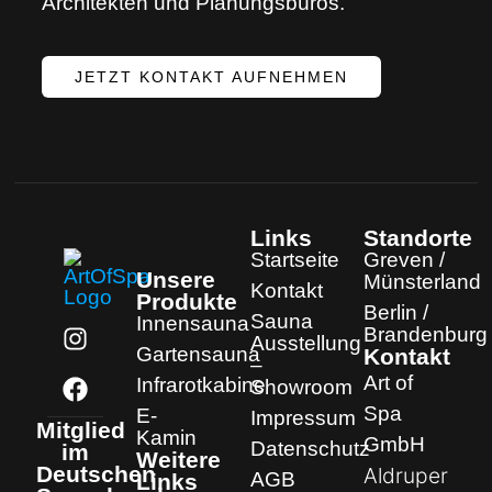
Architekten und Planungsbüros.
JETZT KONTAKT AUFNEHMEN
Links
Standorte
Startseite
Greven /
Unsere
Münsterland
Kontakt
Produkte
Berlin /
Sauna
Innensauna
Brandenburg
Ausstellung
Gartensauna
Kontakt
–
Art of
Infrarotkabine
Showroom
Spa
E-
Impressum
Mitglied
Kamin
GmbH
Datenschutz
im
Weitere
Deutschen
Aldruper
AGB
Links