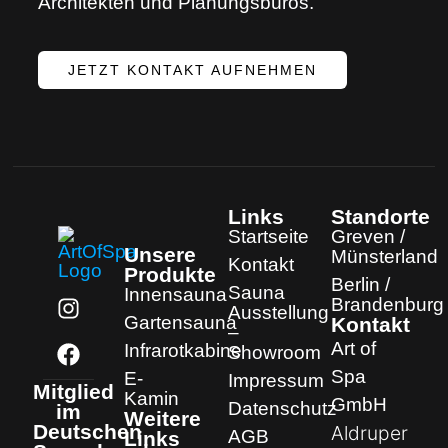
Architekten und Planungsbüros.
JETZT KONTAKT AUFNEHMEN
Links
Standorte
Startseite
Greven /
Unsere
Münsterland
Kontakt
Produkte
Berlin /
Sauna
Innensauna
Brandenburg
Ausstellung
Gartensauna
Kontakt
–
Art of
Infrarotkabine
Showroom
Spa
E-
Impressum
Mitglied
Kamin
GmbH
Datenschutz
im
Weitere
Deutschen
Aldruper
AGB
Links