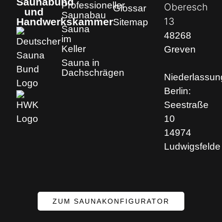
Saunabund
Professioneller
Oberesch
Glossar
und
Saunabau
13
Handwerkskammer
Sitemap
Sauna
48268
im
Keller
Greven
Sauna in
Dachschrägen
Niederlassun
Berlin:
Seestraße
10
14974
Ludwigsfelde
ZUM SAUNAKONFIGURATOR