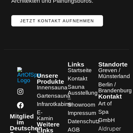
Architekten und Planungsbüros.
JETZT KONTAKT AUFNEHMEN
Links
Standorte
Startseite
Greven /
Unsere
Münsterland
Kontakt
Produkte
Berlin /
Sauna
Innensauna
Brandenburg
Ausstellung
Gartensauna
Kontakt
–
Art of
Infrarotkabine
Showroom
Spa
E-
Impressum
Mitglied
Kamin
GmbH
Datenschutz
im
Weitere
Deutschen
Aldruper
AGB
Links