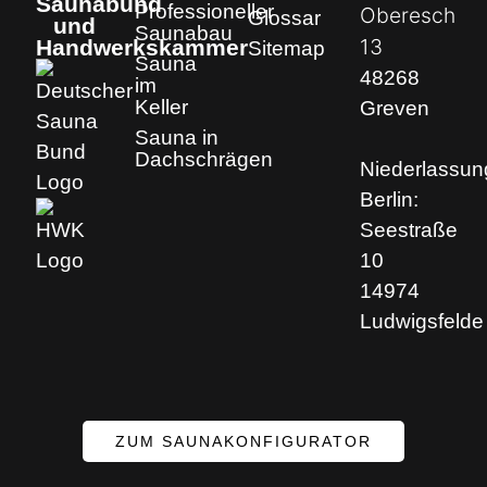
Saunabund
Professioneller
Oberesch
Glossar
und
Saunabau
13
Handwerkskammer
Sitemap
Sauna
48268
im
Keller
Greven
Sauna in
Dachschrägen
Niederlassun
Berlin:
Seestraße
10
14974
Ludwigsfelde
ZUM SAUNAKONFIGURATOR