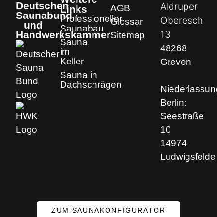
Deutschen
Aldruper
AGB
Links
Saunabund
Professioneller
Oberesch
Glossar
und
Saunabau
13
Handwerkskammer
Sitemap
Sauna
48268
im
Keller
Greven
Sauna in
Dachschrägen
Niederlassun
Berlin:
Seestraße
10
14974
Ludwigsfelde
ZUM SAUNAKONFIGURATOR