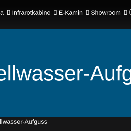
na
Infrarotkabine
E-Kamin
Showroom
llwasser-Auf
llwasser-Aufguss