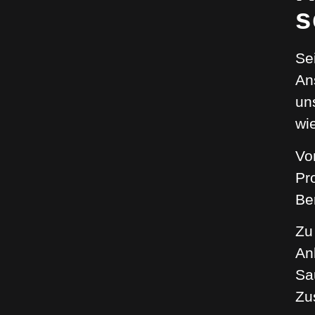
s
Se
An
un
wi
Vo
Pr
Be
Zu
An
Sa
Zu