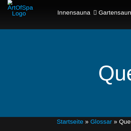
Innensauna
Gartensau
Que
Startseite
»
Glossar
»
Que