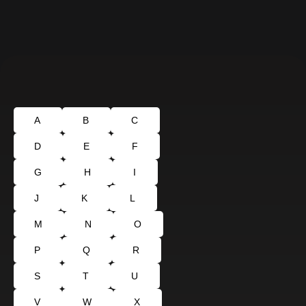
A
B
C
D
E
F
G
H
I
J
K
L
M
N
O
P
Q
R
S
T
U
V
W
X