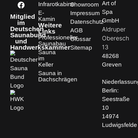
Art of
Infrarotkabine
Showroom
Spa
E-
Impressum
Mitglied
Kamin
GmbH
Datenschutz
im
Weitere
Deutschen
Aldruper
AGB
Links
Saunabund
Professioneller
Oberesch
Glossar
und
Saunabau
13
Handwerkskammer
Sitemap
Sauna
48268
im
Keller
Greven
Sauna in
Dachschrägen
Niederlassun
Berlin:
Seestraße
10
14974
Ludwigsfelde