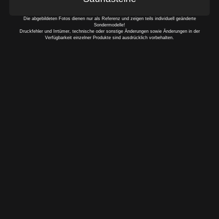
Die abgebildeten Fotos dienen nur als Referenz und zeigen teils individuell geänderte
Sondermodelle!
Druckfehler und Irrtümer, technische oder sonstige Änderungen sowie Änderungen in der
Verfügbarkeit einzelner Produkte sind ausdrücklich vorbehalten.