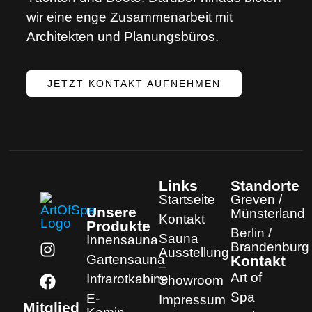
wir eine enge Zusammenarbeit mit
Architekten und Planungsbüros.
JETZT KONTAKT AUFNEHMEN
Links
Standorte
Startseite
Greven /
Unsere
Münsterland
Kontakt
Produkte
Berlin /
Sauna
Innensauna
Brandenburg
Ausstellung
Gartensauna
Kontakt
–
Art of
Infrarotkabine
Showroom
Spa
E-
Impressum
Mitglied