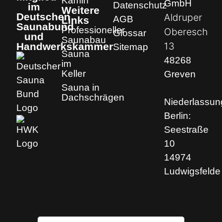
Kamin
GmbH
Datenschutz
im
Weitere
Deutschen
Aldruper
AGB
Links
Saunabund
Professioneller
Oberesch
Glossar
und
Saunabau
13
Handwerkskammer
Sitemap
Sauna
48268
im
Keller
Greven
Sauna in
Dachschrägen
Niederlassun
Berlin:
Seestraße
10
14974
Ludwigsfelde