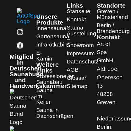
Links
Standorte
Startseite
Greven /
Unsere
Münsterland
Kontakt
Produkte
Berlin /
Sauna
Innensauna
Brandenburg
Ausstellung
Gartensauna
Kontakt
–
Art of
Infrarotkabine
Showroom
Spa
E-
Impressum
Mitglied
Kamin
GmbH
Datenschutz
im
Weitere
Deutschen
Aldruper
AGB
Links
Saunabund
Professioneller
Oberesch
Glossar
und
Saunabau
13
Handwerkskammer
Sitemap
Sauna
48268
im
Keller
Greven
Sauna in
Dachschrägen
Niederlassun
Berlin: