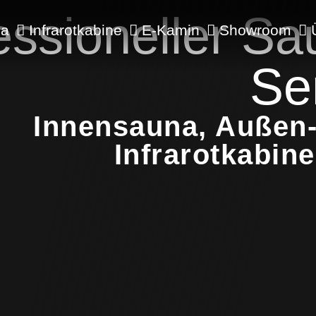
essioneller Sa
na
Infrarotkabine
E-Kamin
Showroom
Se
Innensauna, Außen-
Infrarotkabin