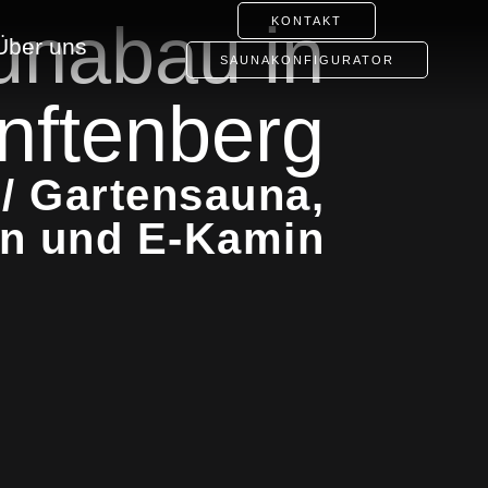
unabau in
KONTAKT
Über uns
SAUNAKONFIGURATOR
nftenberg
/ Gartensauna,
en und E-Kamin