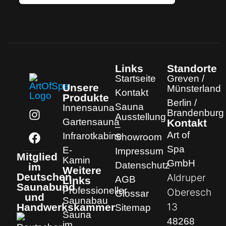
Links
Standorte
Startseite
Greven /
Unsere
Münsterland
Kontakt
Produkte
Berlin /
Sauna
Innensauna
Brandenburg
Ausstellung
Gartensauna
Kontakt
–
Art of
Infrarotkabine
Showroom
Spa
E-
Impressum
Mitglied
Kamin
GmbH
Datenschutz
im
Weitere
Deutschen
Aldruper
AGB
Links
Saunabund
Professioneller
Oberesch
Glossar
und
Saunabau
13
Handwerkskammer
Sitemap
Sauna
48268
im