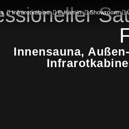
essioneller Sa
na
Infrarotkabine
E-Kamin
Showroom
Innensauna, Außen-
Infrarotkabin