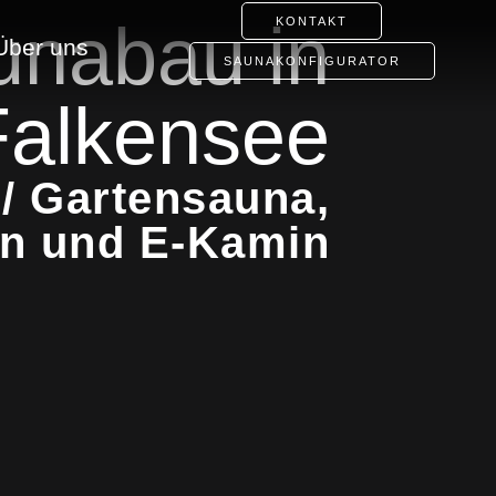
unabau in
KONTAKT
Über uns
SAUNAKONFIGURATOR
Falkensee
/ Gartensauna,
en und E-Kamin