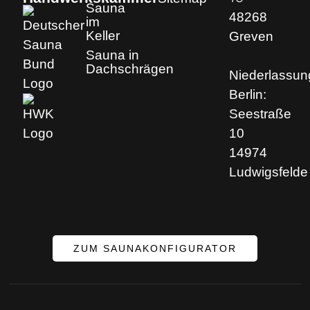
Sauna
48268
im
Keller
Greven
Sauna in
Dachschrägen
Niederlassun
Berlin:
Seestraße
10
14974
Ludwigsfelde
ZUM SAUNAKONFIGURATOR