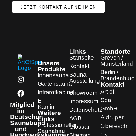
JETZT KONTAKT AUFNEHMEN
Links
Standorte
Startseite
Greven /
Unsere
Münsterland
Kontakt
Produkte
Berlin /
Sauna
Innensauna
Brandenburg
Ausstellung
Gartensauna
Kontakt
–
Art of
Infrarotkabine
Showroom
Spa
E-
Impressum
Mitglied
Kamin
GmbH
Datenschutz
im
Weitere
Deutschen
Aldruper
AGB
Links
Saunabund
Professioneller
Oberesch
Glossar
und
Saunabau
13
Handwerkskammer
Sitemap