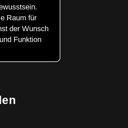
ewusstsein.
ie Raum für
chst der Wunsch
 und Funktion
den