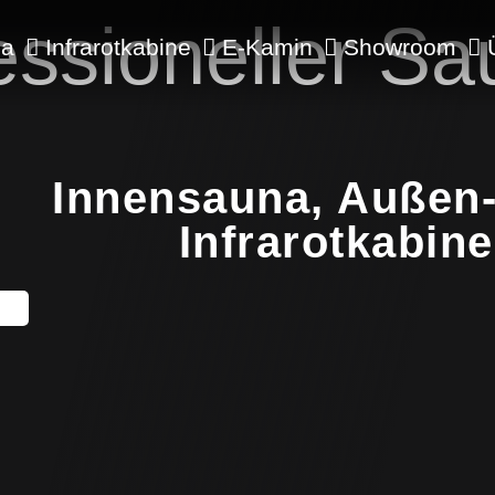
essioneller Sa
na
Infrarotkabine
E-Kamin
Showroom
Innensauna, Außen-
Infrarotkabin