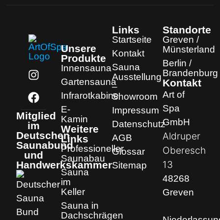
Links
Standorte
Startseite
Greven /
Unsere
Münsterland
Kontakt
Produkte
Berlin /
Sauna
Innensauna
Brandenburg
Ausstellung
Gartensauna
Kontakt
–
Art of
Infrarotkabine
Showroom
Spa
E-
Impressum
Mitglied
Kamin
GmbH
Datenschutz
im
Weitere
Deutschen
Aldruper
AGB
Links
Saunabund
Professioneller
Oberesch
Glossar
und
Saunabau
13
Handwerkskammer
Sitemap
Sauna
48268
im
Keller
Greven
Sauna in
Dachschrägen
Niederlassun